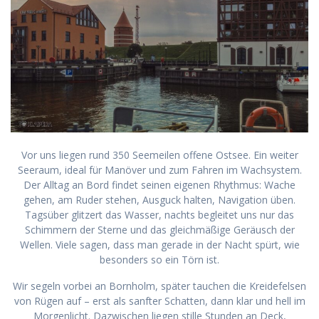
Vor uns liegen rund 350 Seemeilen offene Ostsee. Ein weiter
Seeraum, ideal für Manöver und zum Fahren im Wachsystem.
Der Alltag an Bord findet seinen eigenen Rhythmus: Wache
gehen, am Ruder stehen, Ausguck halten, Navigation üben.
Tagsüber glitzert das Wasser, nachts begleitet uns nur das
Schimmern der Sterne und das gleichmäßige Geräusch der
Wellen. Viele sagen, dass man gerade in der Nacht spürt, wie
besonders so ein Törn ist.
Wir segeln vorbei an Bornholm, später tauchen die Kreidefelsen
von Rügen auf – erst als sanfter Schatten, dann klar und hell im
Morgenlicht. Dazwischen liegen stille Stunden an Deck,