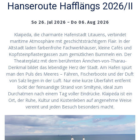
Hanseroute Hafflängs 2026/II
So 26. Jul 2026 – Do 06. Aug 2026
Klaipėda, die charmante Hafenstadt Litauens, verbindet
maritime Atmosphäre mit geschichtsträchtigem Flair. In der
Altstadt laden farbenfrohe Fachwerkhäuser, kleine Cafés und
Kopfsteinpflastergassen zum gemütlichen Bummeln ein. Der
Theaterplatz mit dem berühmten Ännchen-von-Tharau-
Denkmal bildet das lebendige Herz der Stadt. Am Hafen spürt
man den Puls des Meeres – Fähren, Fischerboote und der Duft
von Salz liegen in der Luft. Nur eine kurze Überfahrt entfernt
lockt der feinsandige Strand von Smiltynė, ideal zum
Durchatmen nach einem Tag voller Eindrücke. Klaipėda ist ein
Ort, der Ruhe, Kultur und Küstenleben auf angenehme Weise
vereint und jeden Besuch besonders macht.