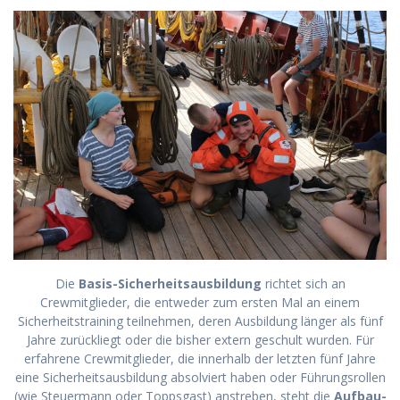
Die
Basis-Sicherheitsausbildung
richtet sich an
Crewmitglieder, die entweder zum ersten Mal an einem
Sicherheitstraining teilnehmen, deren Ausbildung länger als fünf
Jahre zurückliegt oder die bisher extern geschult wurden. Für
erfahrene Crewmitglieder, die innerhalb der letzten fünf Jahre
eine Sicherheitsausbildung absolviert haben oder Führungsrollen
(wie Steuermann oder Toppsgast) anstreben, steht die
Aufbau-